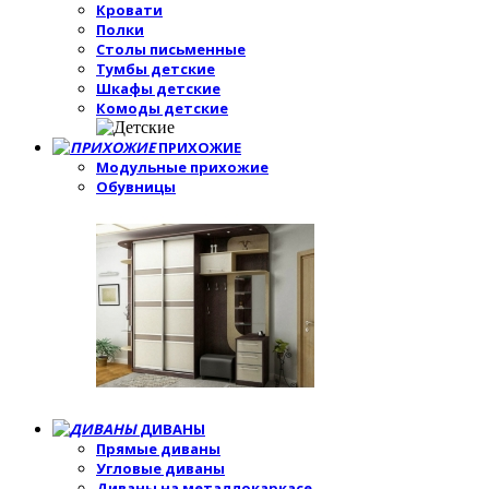
Кровати
Полки
Столы письменные
Тумбы детские
Шкафы детские
Комоды детские
ПРИХОЖИЕ
Модульные прихожие
Обувницы
ДИВАНЫ
Прямые диваны
Угловые диваны
Диваны на металлокаркасе