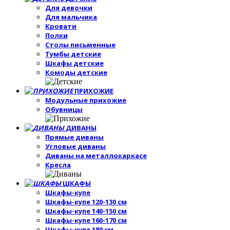
Для девочки
Для мальчика
Кровати
Полки
Столы письменные
Тумбы детские
Шкафы детские
Комоды детские
ПРИХОЖИЕ
Модульные прихожие
Обувницы
ДИВАНЫ
Прямые диваны
Угловые диваны
Диваны на металлокаркасе
Кресла
ШКАФЫ
Шкафы-купе
Шкафы-купе 120-130 см
Шкафы-купе 140-150 см
Шкафы-купе 160-170 см
Шкафы-купе 180 см