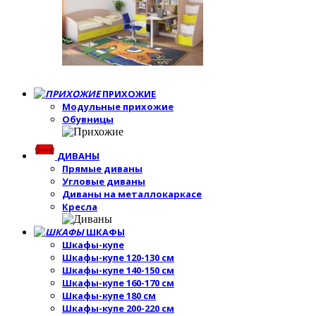
ПРИХОЖИЕ
Модульные прихожие
Обувницы
ДИВАНЫ
Прямые диваны
Угловые диваны
Диваны на металлокаркасе
Кресла
ШКАФЫ
Шкафы-купе
Шкафы-купе 120-130 см
Шкафы-купе 140-150 см
Шкафы-купе 160-170 см
Шкафы-купе 180 см
Шкафы-купе 200-220 см