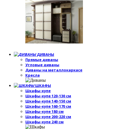
ДИВАНЫ
Прямые диваны
Угловые диваны
Диваны на металлокаркасе
Кресла
ШКАФЫ
Шкафы-купе
Шкафы-купе 120-130 см
Шкафы-купе 140-150 см
Шкафы-купе 160-170 см
Шкафы-купе 180 см
Шкафы-купе 200-220 см
Шкафы-купе 240 см