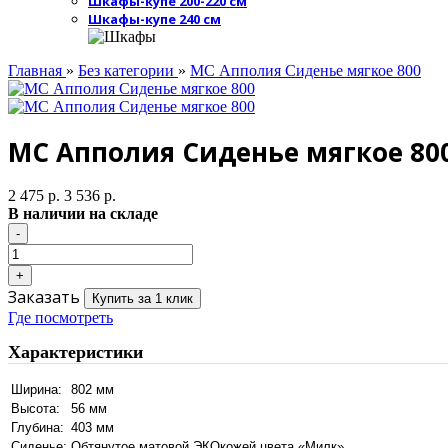
Шкафы-купе 200-220 см
Шкафы-купе 240 см
Главная
»
Без категории
»
МС Апполия Сиденье мягкое 800
МС Апполия Сиденье мягкое 80
2 475 р.
3 536 р.
В наличии на складе
Заказать
Купить за 1 клик
Где посмотреть
Характеристики
Ширина:
802 мм
Высота:
56 мм
Глубина:
403 мм
Сиденье:
Обтянутое матовой ЭКОкожей цвета «Милк»