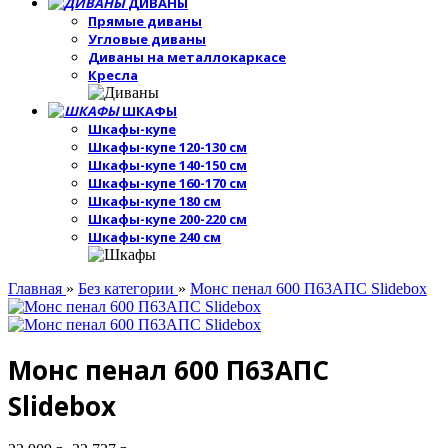
ДИВАНЫ
Прямые диваны
Угловые диваны
Диваны на металлокаркасе
Кресла
ШКАФЫ
Шкафы-купе
Шкафы-купе 120-130 см
Шкафы-купе 140-150 см
Шкафы-купе 160-170 см
Шкафы-купе 180 см
Шкафы-купе 200-220 см
Шкафы-купе 240 см
Главная
»
Без категории
»
Монс пенал 600 П63АПС Slidebox
Монс пенал 600 П63АПС
Slidebox