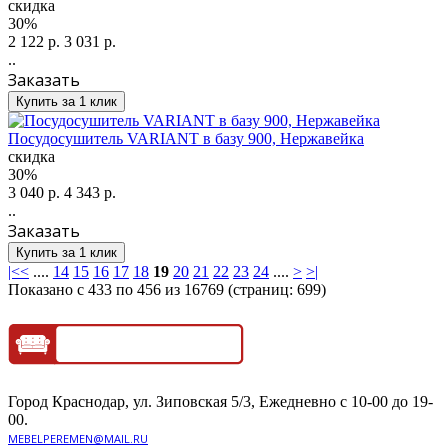
скидка
30%
2 122 р.
3 031 р.
..
Заказать
Купить за 1 клик
Посудосушитель VARIANT в базу 900, Нержавейка
скидка
30%
3 040 р.
4 343 р.
..
Заказать
Купить за 1 клик
|<
<
....
14
15
16
17
18
19
20
21
22
23
24
....
>
>|
Показано с 433 по 456 из 16769 (страниц: 699)
Город Краснодар, ул. Зиповская 5/3, Ежедневно с 10-00 до 19-
00.
MEBELPEREMEN@MAIL.RU