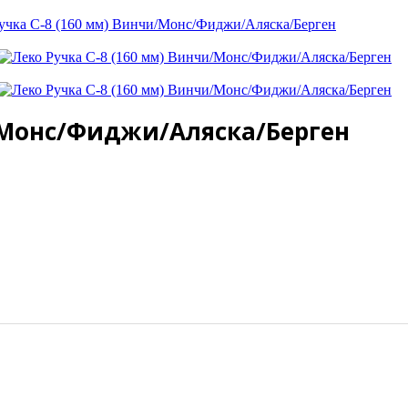
учка С-8 (160 мм) Винчи/Монс/Фиджи/Аляска/Берген
и/Монс/Фиджи/Аляска/Берген